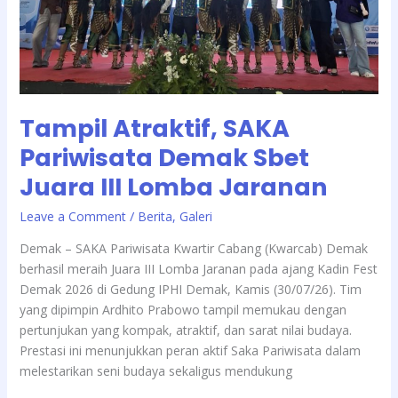
Lomba
Jaranan
Tampil Atraktif, SAKA
Pariwisata Demak Sbet
Juara III Lomba Jaranan
/
Leave a Comment
Berita
,
Galeri
Demak – SAKA Pariwisata Kwartir Cabang (Kwarcab) Demak
berhasil meraih Juara III Lomba Jaranan pada ajang Kadin Fest
Demak 2026 di Gedung IPHI Demak, Kamis (30/07/26). Tim
yang dipimpin Ardhito Prabowo tampil memukau dengan
pertunjukan yang kompak, atraktif, dan sarat nilai budaya.
Prestasi ini menunjukkan peran aktif Saka Pariwisata dalam
melestarikan seni budaya sekaligus mendukung