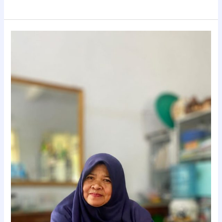
Rempah
Lokal
Disulap
Jadi
Cuan,
UMKM
Demak
Sukses
Menembus
Pasar
Nasional