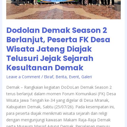
Diajak
Telusuri
Jejak
Sejarah
Dodolan Demak Season 2
Kesultanan
Demak
Berlanjut, Peserta FK Desa
Wisata Jateng Diajak
Telusuri Jejak Sejarah
Kesultanan Demak
/
Leave a Comment
Ekraf
,
Berita
,
Event
,
Galeri
Demak – Rangkaian kegiatan DoDoLan Demak Season 2
terus berlanjut dalam momen Forum Komunikasi (FK) Desa
Wisata Jawa Tengah ke-34 yang digelar di Desa Mranak,
Kabupaten Demak, Sabtu (25/07/26). Pada kesempatan ini,
para peserta diajak menikmati wisata sejarah dan religi
dengan mengunjungi kawasan Makam Raja-Raja Demak
serta Museum Masjid Agung Demak. Perjalanan menuju