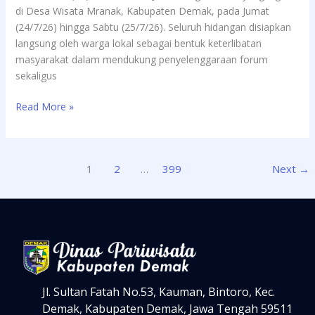
di Desa Wisata Mranak, Kabupaten Demak, pada Jumat
(24/7/26) hingga Sabtu (25/7/26). Seluruh hidangan disiapkan
langsung oleh warga lokal sebagai bentuk keterlibatan
masyarakat dalam mendukung penyelenggaraan forum
sekaligus
Read More »
1
2
…
399
Next
→
Jl. Sultan Fatah No.53, Kauman, Bintoro, Kec.
Demak, Kabupaten Demak, Jawa Tengah 59511