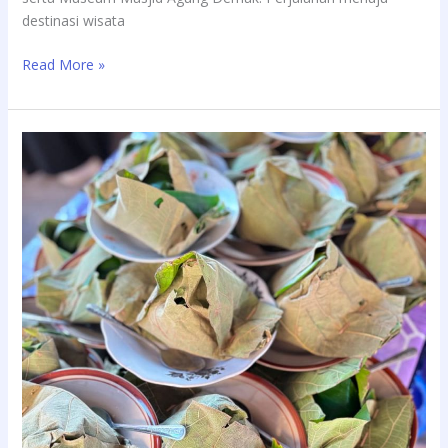
destinasi wisata
Read More »
FK
Desa
Wisata
Jateng
Jadi
Ajang
Promosi
Kuliner
Unggulan
Demak