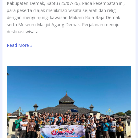
Kabupaten Demak, Sabtu (25/07/26). Pada kesempatan ini,
para peserta diajak menikmati wisata sejarah dan religi
dengan mengunjungi kawasan Makam Raja-Raja Demak
serta Museum Masjid Agung Demak. Perjalanan menuju
destinasi wisata
Read More »
Dodolan
Demak
Season
2
Berlanjut,
Peserta
FK
Desa
Wisata
Jateng