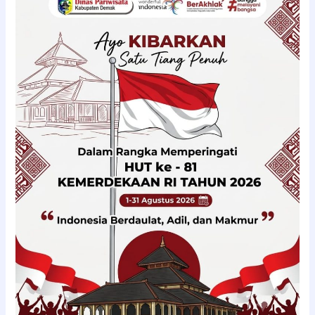
Bulan
Kemerdekaan,
Saatnya
Merah
Putih
Berkibar
di
Setiap
Rumah