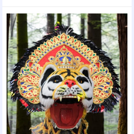
Seni
Tradisional
yang
Tak
Lekang
Waktu,
Barongan
Jatirejo
Konsisten
Terus
Pikat
Penonton