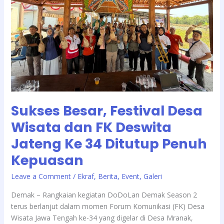
dan
FK
Deswita
Jateng
Ke
34
Ditutup
Penuh
Kepuasan
Sukses Besar, Festival Desa
Wisata dan FK Deswita
Jateng Ke 34 Ditutup Penuh
Kepuasan
/
Leave a Comment
Ekraf
,
Berita
,
Event
,
Galeri
Demak – Rangkaian kegiatan DoDoLan Demak Season 2
terus berlanjut dalam momen Forum Komunikasi (FK) Desa
Wisata Jawa Tengah ke-34 yang digelar di Desa Mranak,