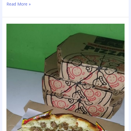
Read More »
Dari
Hobi
Jadi
Rezeki,
Usaha
Kuliner
Tyas
Ramaikan
Ragam
Ekraf
Kuliner
Demak