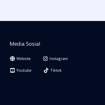
Media Sosial
Website
Instagram
Youtube
Tiktok