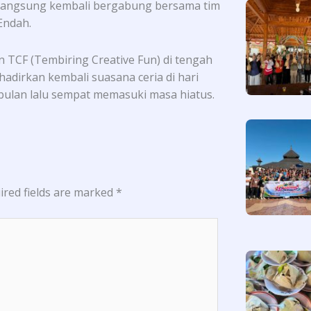
 langsung kembali bergabung bersama tim
Endah.
 TCF (Tembiring Creative Fun) di tengah
irkan kembali suasana ceria di hari
ulan lalu sempat memasuki masa hiatus.
ired fields are marked
*