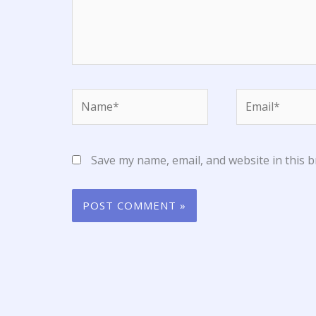
Name*
Email*
Save my name, email, and website in this 