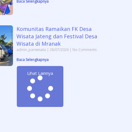
Baca Selengkapnya
Komunitas Ramaikan FK Desa
Wisata Jateng dan Festival Desa
Wisata di Mranak
admin_pariwisata
28/07/2026
No Comments
Baca Selengkapnya
Lihat Lainnya