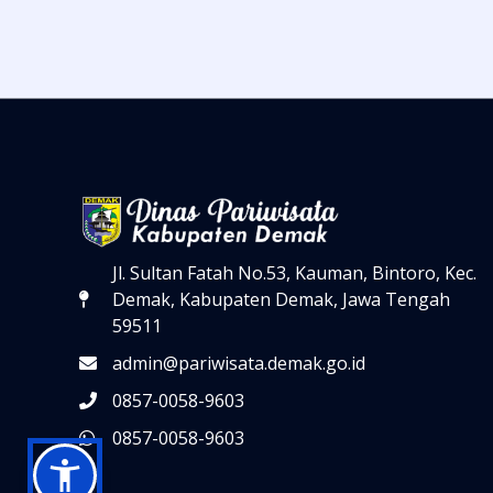
Jl. Sultan Fatah No.53, Kauman, Bintoro, Kec.
Demak, Kabupaten Demak, Jawa Tengah
59511
admin@pariwisata.demak.go.id
0857-0058-9603
0857-0058-9603