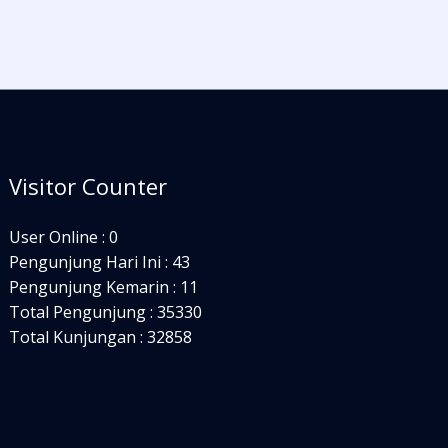
Visitor Counter
User Online : 0
Pengunjung Hari Ini : 43
Pengunjung Kemarin : 11
Total Pengunjung : 35330
Total Kunjungan : 32858