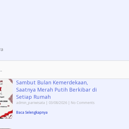
ya
Sambut Bulan Kemerdekaan,
Saatnya Merah Putih Berkibar di
Setiap Rumah
admin_pariwisata
03/08/2026
No Comments
Baca Selengkapnya