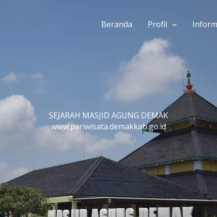
Beranda
Profil
Inform
SEJARAH MASJID AGUNG DEMAK
www.pariwisata.demakkab.go.id