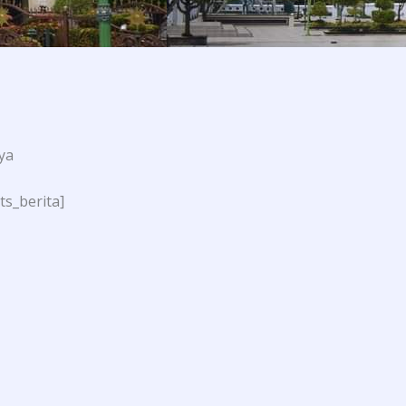
ya
ts_berita]